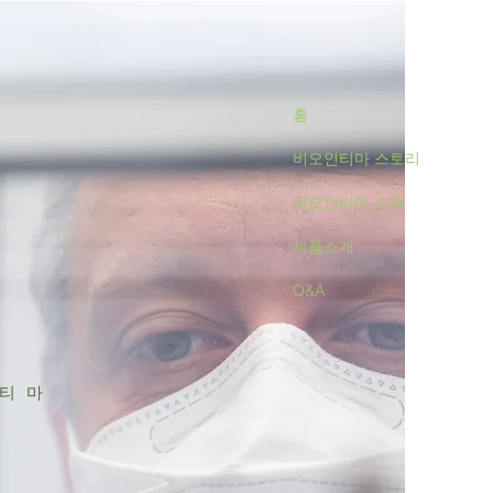
홈
비오인티마 스토리
비오인티마 소개
제품소개
Q&A
인티마
정
품